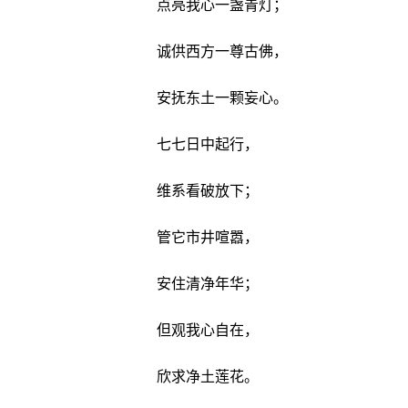
点亮我心一盏青灯；
诚供西方一尊古佛，
安抚东土一颗妄心。
七七日中起行，
维系看破放下；
管它市井喧嚣，
安住清净年华；
但观我心自在，
欣求净土莲花。