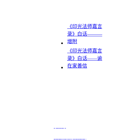
《印光法师嘉言
录》白话———
增附
《印光法师嘉言
录》白话——谕
在家善信
电话 ：0335－2611266
地址：卢龙县东山路60号
水岩寺
中国佛教协会官网