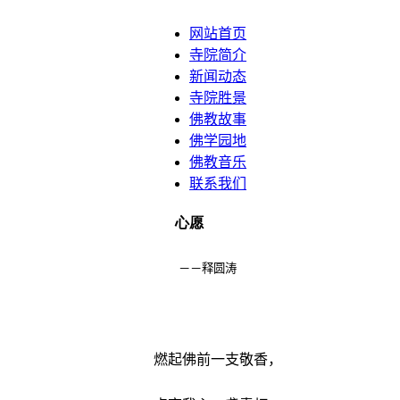
网站首页
寺院简介
新闻动态
寺院胜景
佛教故事
佛学园地
佛教音乐
联系我们
心愿
－－释圆涛
燃起佛前一支敬香，