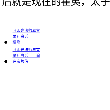
后就是现在的瞿夷，太子
《印光法师嘉言
录》白话———
增附
《印光法师嘉言
录》白话——谕
在家善信
电话 ：0335－2611266
地址：卢龙县东山路60号