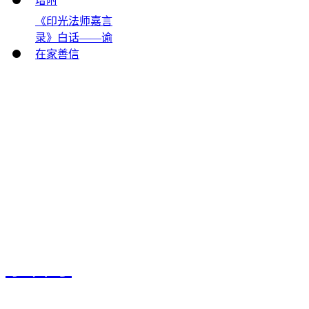
增附
《印光法师嘉言
录》白话——谕
在家善信
电话 ：0335－2611266
地址：卢龙县东山路60号
水岩寺