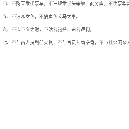
四、不购置乘坐豪车，不违规乘坐头等舱、商务座，不住豪华
五、不迷恋女色，不搞声色犬马之事。
六、不谋不义之财，不沽名钓誉、追名逐利。
七、不与商人搞利益交换，不与官员勾肩搭背，不与社会闲杂